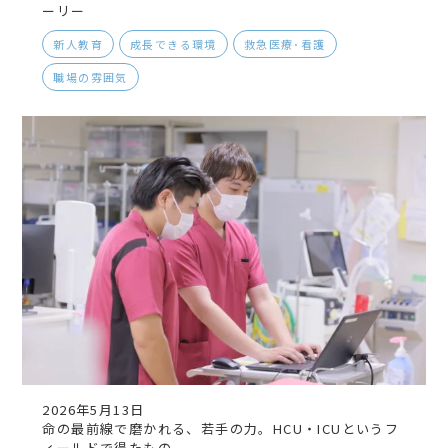
ーリー
新人教育
成長できる環境
救急医療･看護
職場の雰囲気
2026年5月13日
命の最前線で磨かれる、若手の力。HCU・ICUというフ
ィールドで得たもの